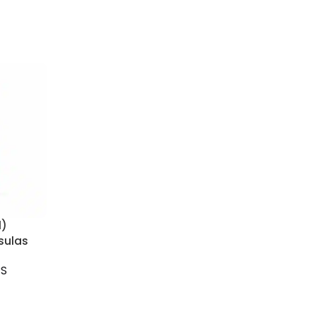
l)
sulas
PS