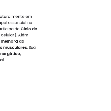
naturalmente em
pel essencial na
participa do
Ciclo de
 celular). Além
a melhora da
es musculares
. Sua
nergético,
al
.