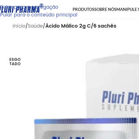
Pular para a navegação
PRODUTOS
SOBRE NÓS
MANIPULE 
Pular para o conteúdo principal
Início
/
Saúde
/
Ácido Málico 2g C/6 sachês
ESGO
TADO