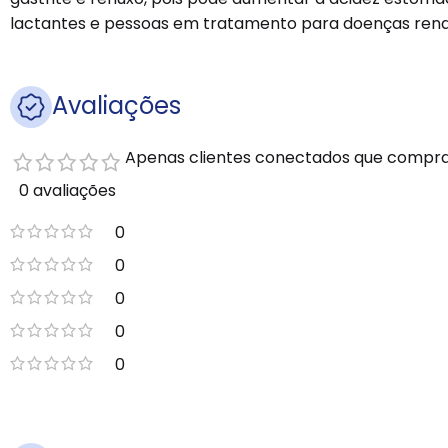
lactantes e pessoas em tratamento para doenças rena
Avaliações
Apenas clientes conectados que compra
0 avaliações
0
0
0
0
0