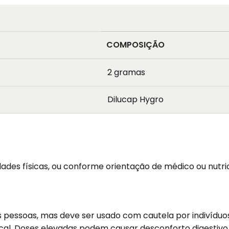
COMPOSIÇÃO
2 gramas
Dilucap Hygro
ades físicas, ou conforme orientação de médico ou nutric
s pessoas, mas deve ser usado com cautela por indivíduo
cal. Doses elevadas podem causar desconforto digestivo l