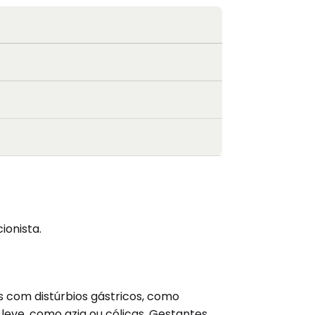
ionista.
s com distúrbios gástricos, como
eve, como azia ou cólicas. Gestantes,