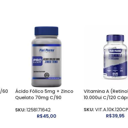
C/60
Ácido Fólico 5mg + Zinco
Vitamina A (Retino
Quelato 70mg C/90
10.000ui C/120 Cáp
Cápsulas
SKU:
VIT.A.10K.120C
SKU:
1258171642
R$
39,95
R$
45,00