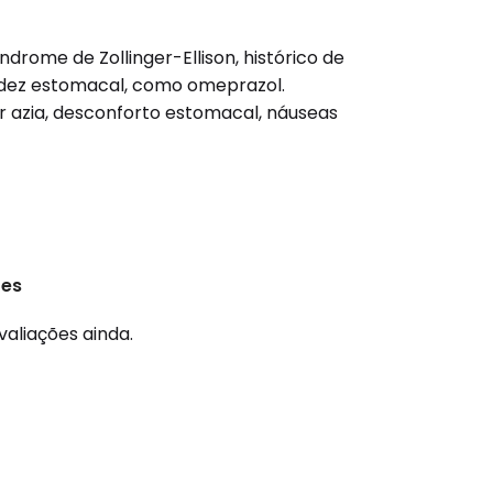
drome de Zollinger-Ellison, histórico de
cidez estomacal, como omeprazol.
 azia, desconforto estomacal, náuseas
ões
valiações ainda.