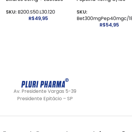
30mg C/120 Cápsulas
Cápsulas
SKU:
B200.S50.L30.120
SKU:
R$
49,95
Bet300mgPep40mgc/1
R$
54,95
Av. Presidente Vargas 5-39
Presidente Epitácio – SP