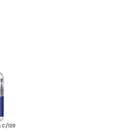
g C/120