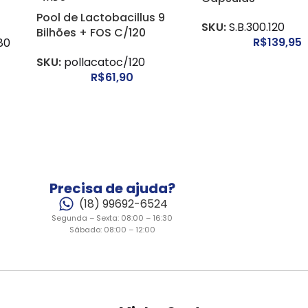
Pool de Lactobacillus 9
SKU:
S.B.300.120
Bilhões + FOS C/120
R$
139,95
80
Cápsulas
SKU:
pollacatoc/120
R$
61,90
Precisa de ajuda?
(18) 99692-6524
Segunda – Sexta: 08:00 – 16:30
Sábado: 08:00 – 12:00