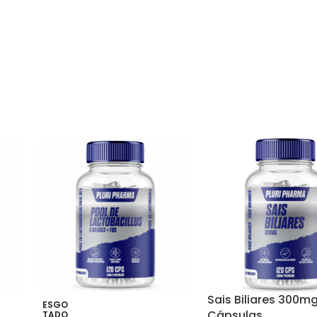
Sais Biliares 300m
ESGO
Cápsulas
TADO