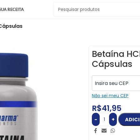
SUA RECEITA
Cápsulas
Betaína H
Cápsulas
Não sei meu CEP
R$
41,95
-
+
ADIC