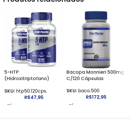
5-HTP
Bacopa Monnieri 500mg
(Hidroxitriptofano)
C/120 Cápsulas
50mg C/120 Cápsulas
SKU:
baco.500
SKU:
htp50.120cps.
R$
172,95
R$
47,95