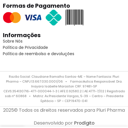
Formas de Pagamento
Informações
Sobre Nós
Política de Privacidade
Política de reembolso e devoluções
Razão Social: Claudiane Ramalho Santos-ME – Nome Fantasia: Pluri
Pharma – CNPJ:13.667.030.0001/06 • Farmacêutica Responsável: Dra.
Inayara Isabelle Maraston CRF: 97481-SP
CEVS:354130716-477-000044-1-3 | AFE:0.92580.2 | AE:4771-7/02 | Registrado
sob nº 60868 • Matriz: Av.Presidente Vargas, 5-39 – Centro – Presidente
Epitácio – SP – CEP:19470-041
2025© Todos os direitos reservados para Pluri Pharma
Desenvolvido por
Prodígito