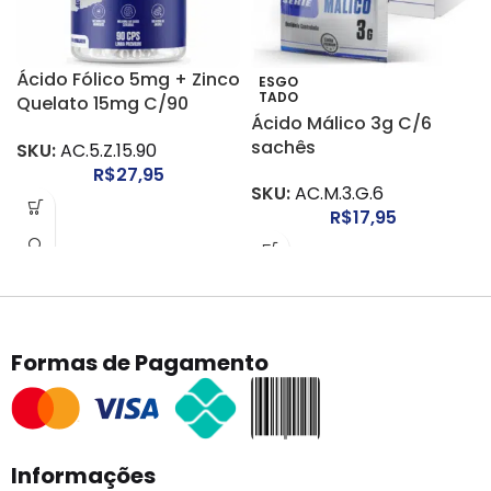
Ácido Fólico 5mg + Zinco
ESGO
TADO
Quelato 15mg C/90
Ácido Málico 3g C/6
Cápsulas
sachês
SKU:
AC.5.Z.15.90
R$
27,95
SKU:
AC.M.3.G.6
R$
17,95
Formas de Pagamento
Informações