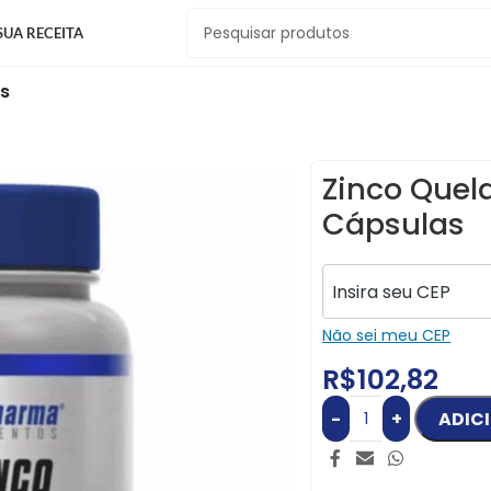
SUA RECEITA
s
Zinco Que
Cápsulas
Não sei meu CEP
R$
102,82
-
+
ADIC