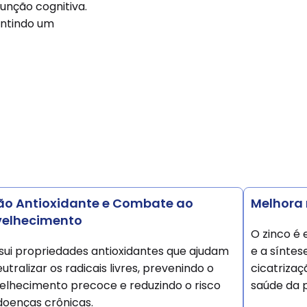
unção cognitiva.
antindo um
ão Antioxidante e Combate ao
Melhora 
velhecimento
O zinco é 
sui propriedades antioxidantes que ajudam
e a síntes
utralizar os radicais livres, prevenindo o
cicatrizaç
elhecimento precoce e reduzindo o risco
saúde da p
doenças crônicas.