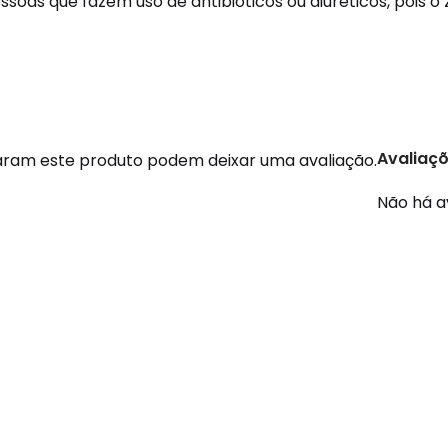
as que fazem uso de antibióticos ou diuréticos, pois o z
Avaliaç
ram este produto podem deixar uma avaliação.
Não há a