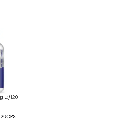
g C/120
120CPS