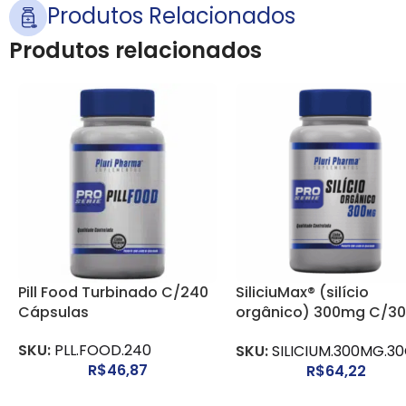
Produtos Relacionados
Produtos relacionados
Pill Food Turbinado C/240
SiliciuMax® (silício
Cápsulas
orgânico) 300mg C/3
Cápsulas
SKU:
PLL.FOOD.240
SKU:
SILICIUM.300MG.3
R$
46,87
R$
64,22