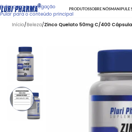
Pular para a navegação
PRODUTOS
SOBRE NÓS
MANIPULE 
Pular para o conteúdo principal
Início
/
Beleza
/
Zinco Quelato 50mg C/400 Cápsula