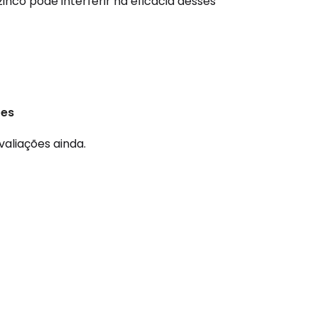
inco pode interferir na eficácia desses
ões
valiações ainda.