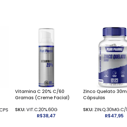
Vitamina C 20% C/60
Zinco Quelato 30m
0
Gramas (Creme Facial)
Cápsulas
SKU:
VIT.C.20%.60G
SKU:
ZIN.Q.30MG.C/
0CPS
R$
38,47
R$
47,95