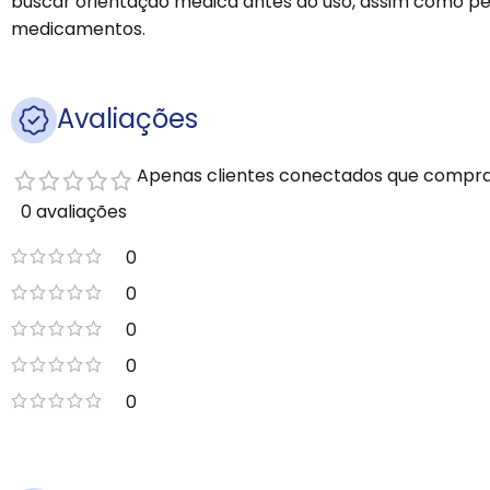
buscar orientação médica antes do uso, assim como pesso
medicamentos.
Avaliações
Apenas clientes conectados que compra
0 avaliações
0
0
0
0
0