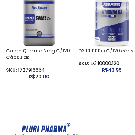
Cobre Quelato 2mg C/120
D3 10.000ui C/120 cáps
Cápsulas
SKU:
D3.10000.120
SKU:
1727916654
R$
43,95
R$
20,00