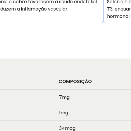
ênio e cobre favorecem a saúde endotelial
Selênio é
eduzem a inflamação vascular.
T3, enquan
hormonal.
COMPOSIÇÃO
7mg
1mg
34mcg