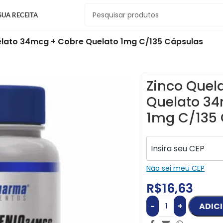
SUA RECEITA
elato 34mcg + Cobre Quelato 1mg C/135 Cápsulas
Zinco Quel
Quelato 34
1mg C/135
Não sei meu CEP
R$
16,63
-
+
ADIC