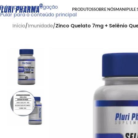
Pular para a navegação
PRODUTOS
SOBRE NÓS
MANIPULE 
Pular para o conteúdo principal
Início
/
Imunidade
/
Zinco Quelato 7mg + Selênio Qu