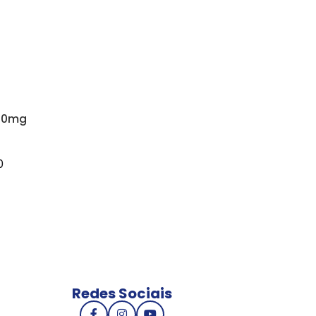
600mg
0
Redes Sociais