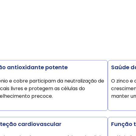
ão antioxidante potente
Saúde da
ênio e cobre participam da neutralização de
O zinco e 
icais livres e protegem as células do
crescimen
elhecimento precoce.
manter unh
teção cardiovascular
Função t