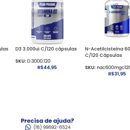
ulas
D3 3.000ui C/120 cápsulas
N-Acetilcisteína 
C/120 Cápsulas
SKU:
D.3000.120
R$
44,95
SKU:
nac600mgc12
R$
31,95
Precisa de ajuda?
(18) 99692-6524