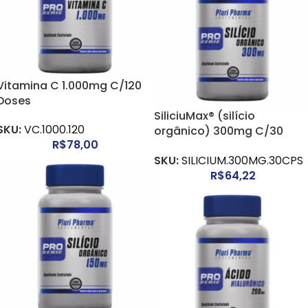
Vitamina C 1.000mg C/120
Doses
SiliciuMax® (silício
SKU:
VC.1000.120
orgânico) 300mg C/30
R$
78,00
Cápsulas
SKU:
SILICIUM.300MG.30CPS
R$
64,22