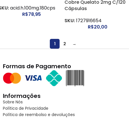
Cobre Quelato 2mg C/120
SKU:
acid.h.100mg.180cps
Cápsulas
R$
78,95
SKU:
1727916654
R$
20,00
1
2
→
Formas de Pagamento
Informações
Sobre Nós
Política de Privacidade
Política de reembolso e devoluções