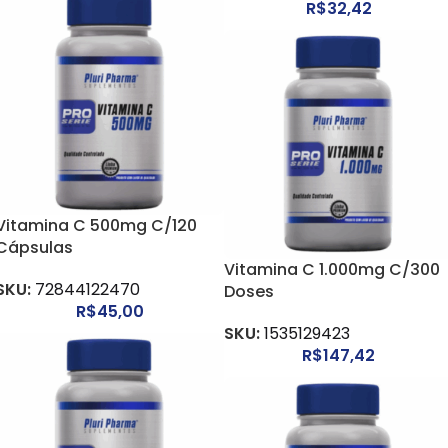
R$
32,42
Vitamina C 500mg C/120
Cápsulas
Vitamina C 1.000mg C/300
SKU:
72844122470
Doses
R$
45,00
SKU:
1535129423
R$
147,42