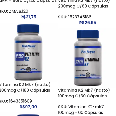
ZMA + Boro C/120 Cápsulas
Vitamina K2 Mk7 (natto)
200mcg C/60 Cápsulas
SKU:
ZMA.B.120
R$
31,75
SKU:
1523745186
R$
26,95
Vitamina K2 Mk7 (natto)
200mcg C/180 Cápsulas
Vitamina K2 Mk7 (natto)
100mcg C/60 Cápsulas
SKU:
1643351609
R$
97,00
SKU:
Vitamina K2-mk7
100mcg - 60 Cápsulas