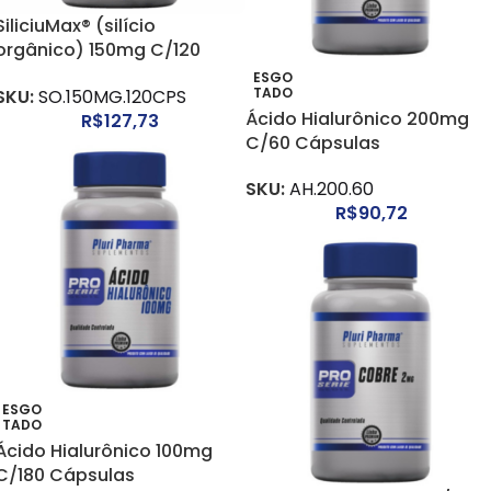
SiliciuMax® (silício
orgânico) 150mg C/120
Cápsulas
ESGO
TADO
SKU:
SO.150MG.120CPS
Ácido Hialurônico 200mg
R$
127,73
C/60 Cápsulas
SKU:
AH.200.60
R$
90,72
ESGO
TADO
Ácido Hialurônico 100mg
C/180 Cápsulas