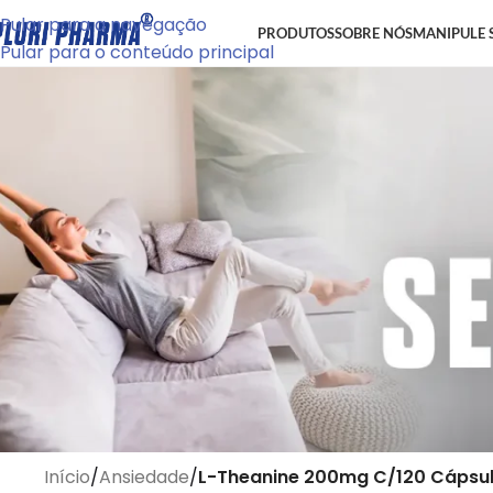
Pular para a navegação
PRODUTOS
SOBRE NÓS
MANIPULE 
Pular para o conteúdo principal
Início
/
Ansiedade
/
L-Theanine 200mg C/120 Cápsu