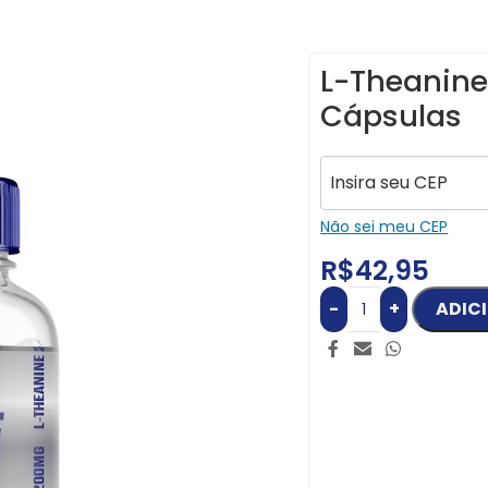
L-Theanin
Cápsulas
Não sei meu CEP
R$
42,95
-
+
ADIC