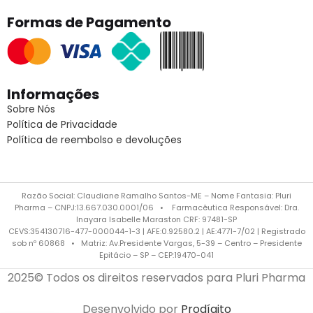
Formas de Pagamento
Informações
Sobre Nós
Política de Privacidade
Política de reembolso e devoluções
Razão Social: Claudiane Ramalho Santos-ME – Nome Fantasia: Pluri
Pharma – CNPJ:13.667.030.0001/06 • Farmacêutica Responsável: Dra.
Inayara Isabelle Maraston CRF: 97481-SP
CEVS:354130716-477-000044-1-3 | AFE:0.92580.2 | AE:4771-7/02 | Registrado
sob nº 60868 • Matriz: Av.Presidente Vargas, 5-39 – Centro – Presidente
Epitácio – SP – CEP:19470-041
2025© Todos os direitos reservados para Pluri Pharma
Desenvolvido por
Prodígito