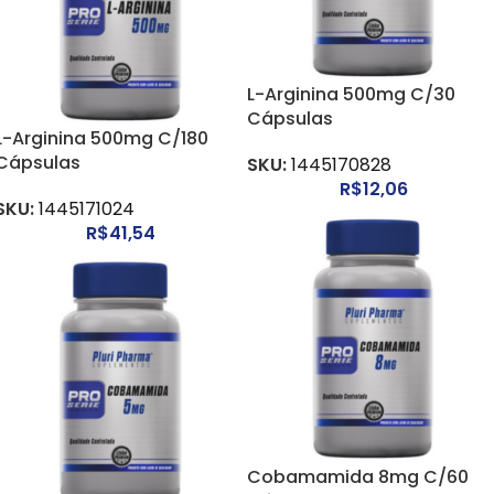
L-Arginina 500mg C/30
Cápsulas
L-Arginina 500mg C/180
Cápsulas
SKU:
1445170828
R$
12,06
SKU:
1445171024
R$
41,54
Cobamamida 8mg C/60