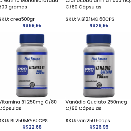
Creatina Monohidratada
Cianocobalamina 1.000mc
500 gramas
C/60 Cápsulas
SKU:
crea500gr
SKU:
V.B12.1MG.60CPS
R$
69,95
R$
26,95
Vitamina B1 250mg C/80
Vanádio Quelato 250mcg
Cápsulas
C/90 Cápsulas
SKU:
B1.250MG.80CPS
SKU:
van.250.90cps
R$
22,68
R$
26,95