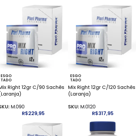
ESGO
ESGO
TADO
TADO
Mix Right 12gr C/90 Sachês
Mix Right 12gr C/120 Sachês
(Laranja)
(Laranja)
SKU:
M.090
SKU:
M.0120
R$
229,95
R$
317,95