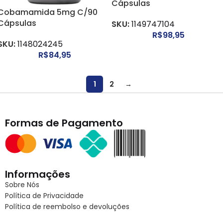
Cápsulas
Cobamamida 5mg C/90
Cápsulas
SKU:
1149747104
R$
98,95
SKU:
1148024245
R$
84,95
1
2
→
Formas de Pagamento
Informações
Sobre Nós
Política de Privacidade
Política de reembolso e devoluções