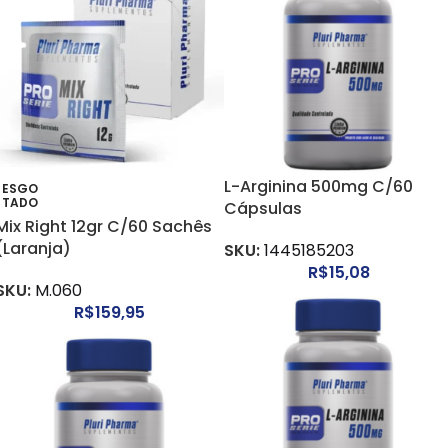
L-Arginina 500mg C/60
ESGO
TADO
Cápsulas
Mix Right 12gr C/60 Sachês
(Laranja)
SKU:
1445185203
R$
15,08
SKU:
M.060
R$
159,95